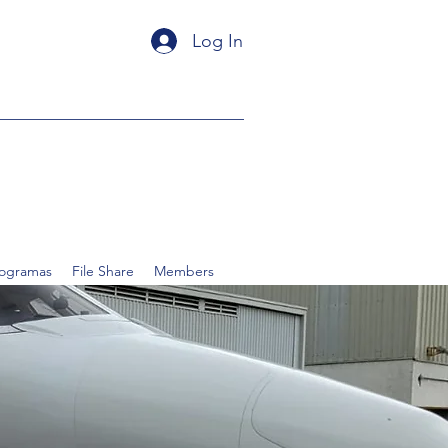
Log In
rogramas
File Share
Members