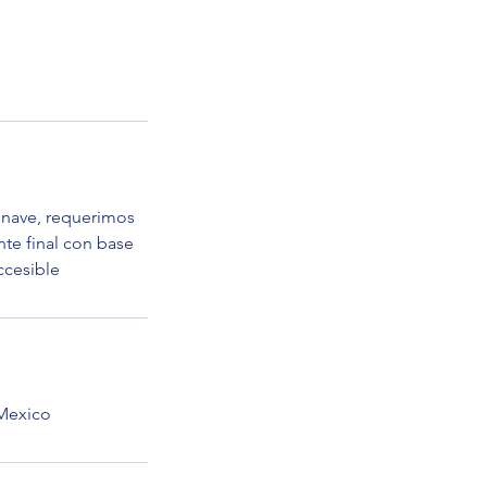
onave, requerimos
nte final con base
ccesible
 Mexico