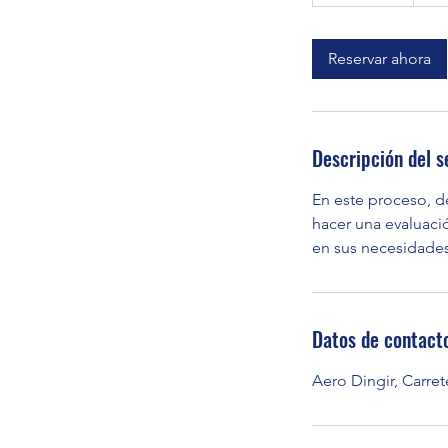
d
a
y
Reservar ahora
s
3
h
Descripción del s
En este proceso, d
hacer una evaluació
en sus necesidades
Datos de contact
Aero Dingir, Carr