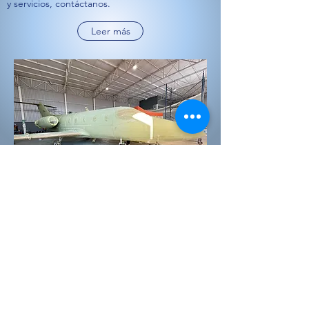
y servicios, contáctanos.
Leer más
ingenieria@aerodingir.com.mx
©2025 por AERO DINGIR.